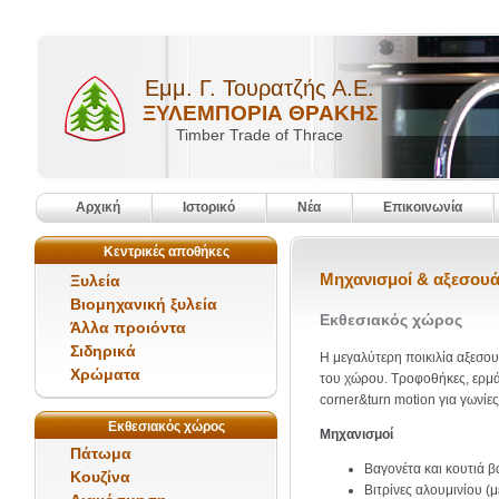
Εμμ. Γ. Τουρατζής Α.Ε.
ΞΥΛΕΜΠΟΡΙΑ ΘΡΑΚΗΣ
Timber Trade of Thrace
Αρχική
Ιστορικό
Νέα
Επικοινωνία
Κεντρικές αποθήκες
Μηχανισμοί & αξεσου
Ξυλεία
Βιομηχανική ξυλεία
Εκθεσιακός χώρος
Άλλα προιόντα
Σιδηρικά
Η μεγαλύτερη ποικιλία αξεσου
Χρώματα
του χώρου. Τροφοθήκες, ερμά
corner&turn motion για γωνίε
Εκθεσιακός χώρος
Μηχανισμοί
Πάτωμα
Βαγονέτα και κουτιά 
Κουζίνα
Βιτρίνες αλουμινίου (