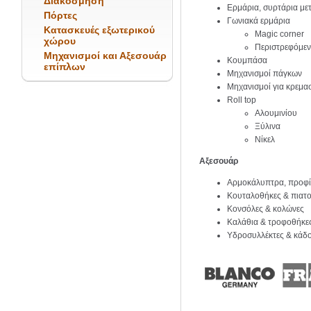
Διακόσμηση
Ερμάρια, συρτάρια μετα
Πόρτες
Γωνιακά ερμάρια
Κατασκευές εξωτερικού
Magic corner
χώρου
Περιστρεφόμε
Μηχανισμοί και Αξεσουάρ
Κουμπάσα
επίπλων
Μηχανισμοί πάγκων
Μηχανισμοί για κρεμα
Roll top
Αλουμινίου
Ξύλινα
Νίκελ
Αξεσουάρ
Αρμοκάλυπτρα, προφίλ
Κουταλοθήκες & πιατ
Κονσόλες & κολώνες
Καλάθια & τροφοθήκε
Υδροσυλλέκτες & κάδ