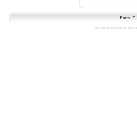
Emm. G. 
Web design/development and gre