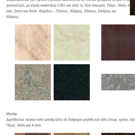
γυαλιστερό, με κλιση waterstop ή BU και από τις δύο πλευρές. Πάχη: 3mm, 4
mm, 5mm και 6mm. Φάρδος – Πλάτος: 40άρης, 60άρης, 64άρης και
80άρης.
Μασίφ
Διατίθενται πάγκοι από μασίφ ξύλο σε διάφορα μεγέθη και είδη όπως: ιρόκο, δρ
Πάχη: 3mm και 4 mm.