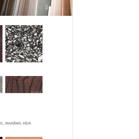
ύς, σουηδικό, οξυά.